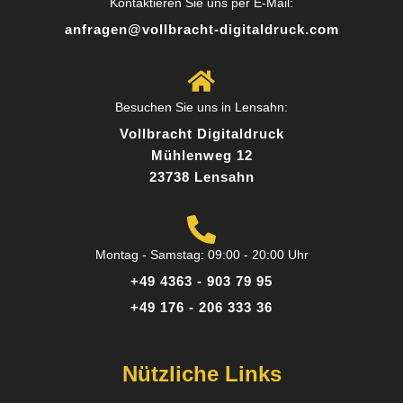
Kontaktieren Sie uns per E-Mail:
anfragen@vollbracht-digitaldruck.com
Toller Service und persönliche Beratung. Das
Team hat mich super beraten, welches Material
am besten zu meinem Projekt passt. Das
Besuchen Sie uns in Lensahn:
Ergebnis hat meine Erwartungen übertroffen!
Vollbracht Digitaldruck
Mühlenweg 12
23738 Lensahn
Posted on
Google
Montag - Samstag: 09:00 - 20:00 Uhr
+49 4363 - 903 79 95
Sandra K.
+49 176 - 206 333 36
12 Rezensionen
Nützliche Links
Perfekt für kleine Auflagen - Ich brauchte nur 50