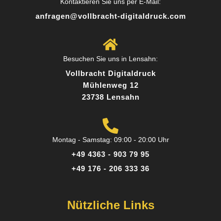
Kontaktieren Sie uns per E-Mail:
anfragen@vollbracht-digitaldruck.com
Toller Service und persönliche Beratung. Das
Team hat mich super beraten, welches Material
am besten zu meinem Projekt passt. Das
Besuchen Sie uns in Lensahn:
Ergebnis hat meine Erwartungen übertroffen!
Vollbracht Digitaldruck
Mühlenweg 12
23738 Lensahn
Posted on
Google
Montag - Samstag: 09:00 - 20:00 Uhr
+49 4363 - 903 79 95
Sandra K.
+49 176 - 206 333 36
12 Rezensionen
Nützliche Links
Perfekt für kleine Auflagen - Ich brauchte nur 50