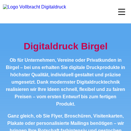
Digitaldruck Birgel
Ob für Unternehmen, Vereine oder Privatkunden in
Birgel – bei uns erhalten Sie digitale Druckprodukte in
höchster Qualität, individuell gestaltet und präzise
umgesetzt. Dank modernster Digitaldrucktechnik
realisieren wir Ihre Ideen schnell, flexibel und zu fairen
Preisen – vom ersten Entwurf bis zum fertigen
Produkt.
Ganz gleich, ob Sie Flyer, Broschüren, Visitenkarten,
Plakate oder personalisierte Mailings benötigen – wir
bringen Ihre Botschaft farbintensiv und gestochen