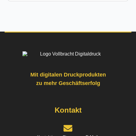
Franziska R.
31 Rezensionen
Hervorragende Druckqualität! Die Ausdrucke
sind gestochen scharf und farbgetreu – kein
Vergleich zu anderen Anbietern, die ich zuvor
getestet habe. Ich bestelle auf jeden Fall wieder.
Mit digitalen Druckprodukten
zu mehr Geschäftserfolg
Posted on
Google
Kontakt
Norbert L.
9 Rezensionen