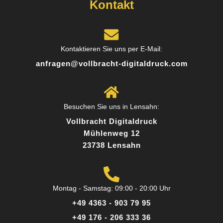
Kontakt
Norbert L.
9 Rezensionen
Kontaktieren Sie uns per E-Mail:
anfragen@vollbracht-digitaldruck.com
Toller Service und persönliche Beratung. Das
Team hat mich super beraten, welches Material
am besten zu meinem Projekt passt. Das
Besuchen Sie uns in Lensahn:
Ergebnis hat meine Erwartungen übertroffen!
Vollbracht Digitaldruck
Mühlenweg 12
23738 Lensahn
Posted on
Google
Montag - Samstag: 09:00 - 20:00 Uhr
+49 4363 - 903 79 95
Sandra K.
+49 176 - 206 333 36