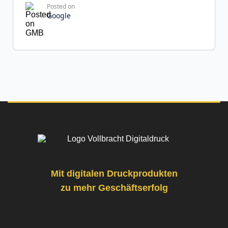
Posted on
Google
Franziska R.
31 Rezensionen
Hervorragende Druckqualität! Die Ausdrucke
sind gestochen scharf und farbgetreu – kein
Vergleich zu anderen Anbietern, die ich zuvor
getestet habe. Ich bestelle auf jeden Fall wieder.
Mit digitalen Druckprodukten
zu mehr Geschäftserfolg
Posted on
Google