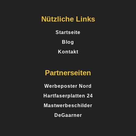
12 Rezensionen
Nützliche Links
Perfekt für kleine Auflagen - Ich brauchte nur 50
Broschüren und war überrascht, wie günstig und
Startseite
professionell das Ergebnis geworden ist. Ideal,
Blog
wenn man keine riesige Stückzahl braucht.
Kontakt
Partnerseiten
Posted on
Google
Werbeposter Nord
Hartfaserplatten 24
Mastwerbeschilder
Markus R.
7 Rezensionen
DeGaarner