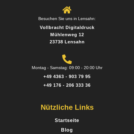
Team hat mich super beraten, welches Material
am besten zu meinem Projekt passt. Das
Besuchen Sie uns in Lensahn:
Ergebnis hat meine Erwartungen übertroffen!
Vollbracht Digitaldruck
Mühlenweg 12
23738 Lensahn
Posted on
Google
Montag - Samstag: 09:00 - 20:00 Uhr
+49 4363 - 903 79 95
Sandra K.
+49 176 - 206 333 36
12 Rezensionen
Nützliche Links
Perfekt für kleine Auflagen - Ich brauchte nur 50
Broschüren und war überrascht, wie günstig und
Startseite
professionell das Ergebnis geworden ist. Ideal,
Blog
wenn man keine riesige Stückzahl braucht.