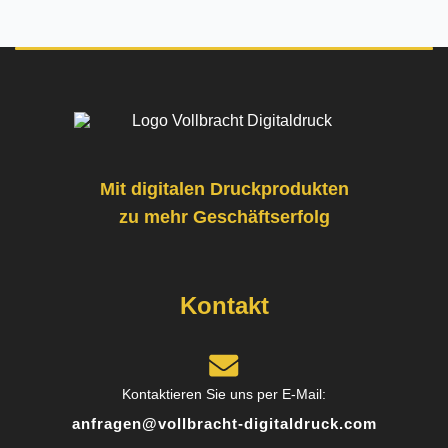
Hervorragende Druckqualität! Die Ausdrucke
sind gestochen scharf und farbgetreu – kein
Vergleich zu anderen Anbietern, die ich zuvor
getestet habe. Ich bestelle auf jeden Fall wieder.
Mit digitalen Druckprodukten
zu mehr Geschäftserfolg
Posted on
Google
Kontakt
Norbert L.
9 Rezensionen
Kontaktieren Sie uns per E-Mail:
anfragen@vollbracht-digitaldruck.com
Toller Service und persönliche Beratung. Das