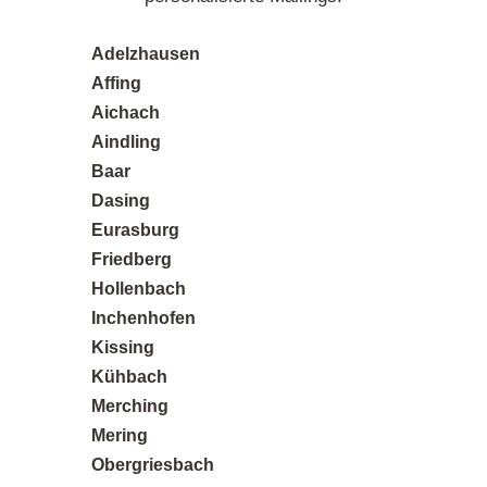
Adelzhausen
Toller Service und persönliche Beratung. Das
Affing
Team hat mich super beraten, welches Material
Aichach
am besten zu meinem Projekt passt. Das
Aindling
Ergebnis hat meine Erwartungen übertroffen!
Baar
Dasing
Eurasburg
Posted on
Friedberg
Google
Hollenbach
Inchenhofen
Kissing
Kühbach
Sandra K.
12 Rezensionen
Merching
Mering
Obergriesbach
Perfekt für kleine Auflagen - Ich brauchte nur 50