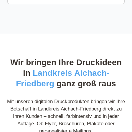
Franziska R.
31 Rezensionen
Hervorragende Druckqualität! Die Ausdrucke
sind gestochen scharf und farbgetreu – kein
Vergleich zu anderen Anbietern, die ich zuvor
Wir bringen Ihre Druckideen
getestet habe. Ich bestelle auf jeden Fall wieder.
in
Landkreis Aichach-
Friedberg
ganz groß raus
Posted on
Google
Mit unseren digitalen Druckprodukten bringen wir Ihre
Botschaft in Landkreis Aichach-Friedberg direkt zu
Ihren Kunden – schnell, farbintensiv und in jeder
Auflage. Ob Flyer, Broschüren, Plakate oder
Norbert L.
9 Rezensionen
personalisierte Mailings!