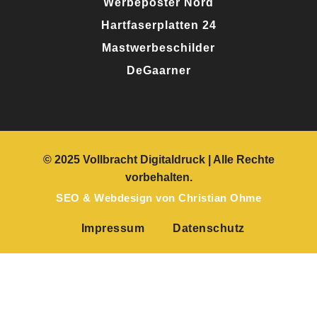
Werbeposter Nord
Hartfaserplatten 24
Mastwerbeschilder
DeGaarner
© 2025 Vollbracht Digitaldruck
| Alle Rechte
vorbehalten.
SEO
&
Webdesign
von
Christian Ohme
Impressum
Datenschutz