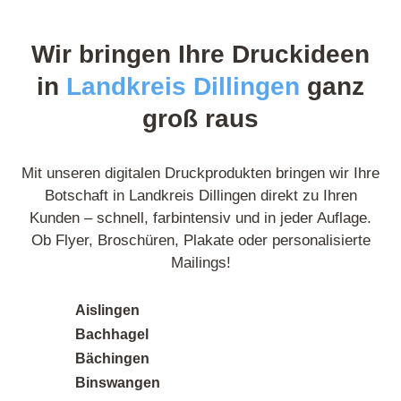
sind gestochen scharf und farbgetreu – kein
Vergleich zu anderen Anbietern, die ich zuvor
Wir bringen Ihre Druckideen
getestet habe. Ich bestelle auf jeden Fall wieder.
in
Landkreis Dillingen
ganz
groß raus
Posted on
Google
Mit unseren digitalen Druckprodukten bringen wir Ihre
Botschaft in Landkreis Dillingen direkt zu Ihren
Kunden – schnell, farbintensiv und in jeder Auflage.
Ob Flyer, Broschüren, Plakate oder personalisierte
Norbert L.
9 Rezensionen
Mailings!
Aislingen
Toller Service und persönliche Beratung. Das
Bachhagel
Team hat mich super beraten, welches Material
Bächingen
am besten zu meinem Projekt passt. Das
Binswangen
Ergebnis hat meine Erwartungen übertroffen!