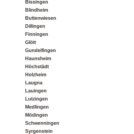
Bissingen
Blindheim
Buttenwiesen
Posted on
Dillingen
Google
Finningen
Glött
Gundelfingen
Haunsheim
Sandra K.
12 Rezensionen
Höchstädt
Holzheim
Laugna
Perfekt für kleine Auflagen - Ich brauchte nur 50
Lauingen
Broschüren und war überrascht, wie günstig und
Lutzingen
professionell das Ergebnis geworden ist. Ideal,
Medlingen
wenn man keine riesige Stückzahl braucht.
Mödingen
Schwenningen
Syrgenstein