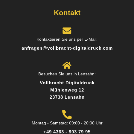
Posted on
Google
Kontakt
Markus R.
Kontaktieren Sie uns per E-Mail:
7 Rezensionen
anfragen@vollbracht-digitaldruck.com
Schnell, zuverlässig und top Qualität! Ich habe
Flyer und Visitenkarten im Digitaldruck bestellt –
Besuchen Sie uns in Lensahn:
die Farben sind kräftig, das Papier hochwertig
Vollbracht Digitaldruck
und die Lieferung kam schon am nächsten Tag.
Mühlenweg 12
Absolut empfehlenswert!
23738 Lensahn
Posted on
Google
Montag - Samstag: 09:00 - 20:00 Uhr
+49 4363 - 903 79 95