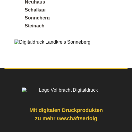
Neuhaus
Schalkau
Sonneberg
Posted on
Steinach
Google
Sandra K.
12 Rezensionen
Perfekt für kleine Auflagen - Ich brauchte nur 50
Broschüren und war überrascht, wie günstig und
professionell das Ergebnis geworden ist. Ideal,
wenn man keine riesige Stückzahl braucht.
Mit digitalen Druckprodukten
zu mehr Geschäftserfolg