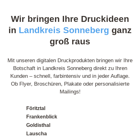
sind gestochen scharf und farbgetreu – kein
Vergleich zu anderen Anbietern, die ich zuvor
Wir bringen Ihre Druckideen
getestet habe. Ich bestelle auf jeden Fall wieder.
in
Landkreis Sonneberg
ganz
groß raus
Posted on
Google
Mit unseren digitalen Druckprodukten bringen wir Ihre
Botschaft in Landkreis Sonneberg direkt zu Ihren
Kunden – schnell, farbintensiv und in jeder Auflage.
Ob Flyer, Broschüren, Plakate oder personalisierte
Norbert L.
9 Rezensionen
Mailings!
Föritztal
Toller Service und persönliche Beratung. Das
Frankenblick
Team hat mich super beraten, welches Material
Goldisthal
am besten zu meinem Projekt passt. Das
Lauscha
Ergebnis hat meine Erwartungen übertroffen!