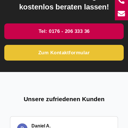
T
kostenlos beraten lassen!
E
Tel: 0176 - 206 333 36
Zum Kontaktformular
Unsere zufriedenen Kunden
Daniel A.