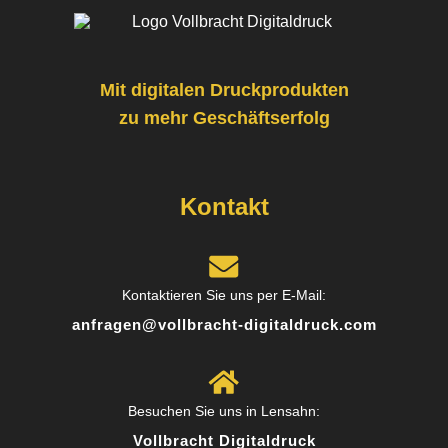
Posted on
Google
Mit digitalen Druckprodukten
zu mehr Geschäftserfolg
Markus R.
7 Rezensionen
Kontakt
Schnell, zuverlässig und top Qualität! Ich habe
Flyer und Visitenkarten im Digitaldruck bestellt –
die Farben sind kräftig, das Papier hochwertig
und die Lieferung kam schon am nächsten Tag.
Kontaktieren Sie uns per E-Mail:
Absolut empfehlenswert!
anfragen@vollbracht-digitaldruck.com
Posted on
Google
Besuchen Sie uns in Lensahn:
Vollbracht Digitaldruck