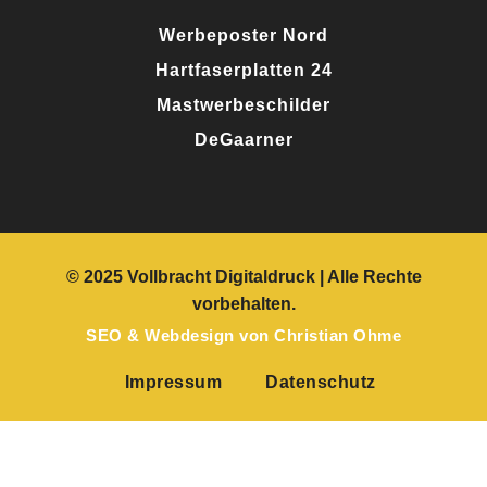
Werbeposter Nord
Hartfaserplatten 24
Mastwerbeschilder
DeGaarner
© 2025 Vollbracht Digitaldruck
| Alle Rechte
vorbehalten.
SEO
&
Webdesign
von
Christian Ohme
Impressum
Datenschutz