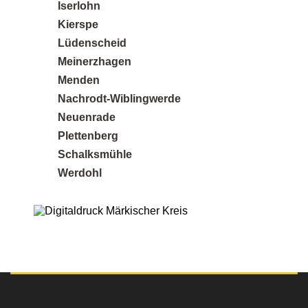
Iserlohn
Kierspe
Lüdenscheid
Posted on
Meinerzhagen
Google
Menden
Nachrodt-Wiblingwerde
Neuenrade
Plettenberg
Sandra K.
12 Rezensionen
Schalksmühle
Werdohl
Perfekt für kleine Auflagen - Ich brauchte nur 50
Broschüren und war überrascht, wie günstig und
professionell das Ergebnis geworden ist. Ideal,
wenn man keine riesige Stückzahl braucht.