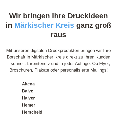
sind gestochen scharf und farbgetreu – kein
Vergleich zu anderen Anbietern, die ich zuvor
Wir bringen Ihre Druckideen
getestet habe. Ich bestelle auf jeden Fall wieder.
in
Märkischer Kreis
ganz groß
raus
Posted on
Google
Mit unseren digitalen Druckprodukten bringen wir Ihre
Botschaft in Märkischer Kreis direkt zu Ihren Kunden
– schnell, farbintensiv und in jeder Auflage. Ob Flyer,
Broschüren, Plakate oder personalisierte Mailings!
Norbert L.
9 Rezensionen
Altena
Balve
Toller Service und persönliche Beratung. Das
Halver
Team hat mich super beraten, welches Material
Hemer
am besten zu meinem Projekt passt. Das
Herscheid
Ergebnis hat meine Erwartungen übertroffen!