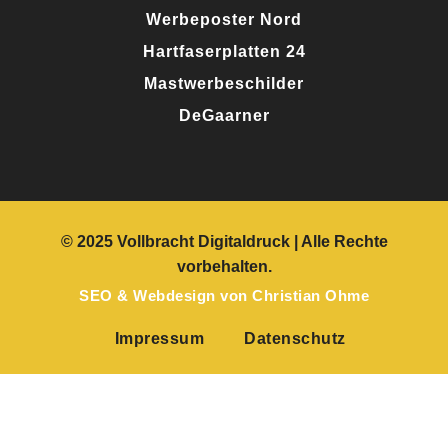
Werbeposter Nord
Hartfaserplatten 24
Mastwerbeschilder
DeGaarner
© 2025 Vollbracht Digitaldruck
| Alle Rechte
vorbehalten.
SEO
&
Webdesign
von
Christian Ohme
Impressum
Datenschutz