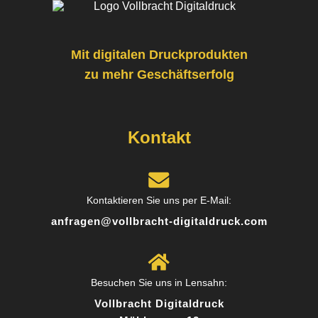
Broschüren und war überrascht, wie günstig und
professionell das Ergebnis geworden ist. Ideal,
wenn man keine riesige Stückzahl braucht.
Mit digitalen Druckprodukten
zu mehr Geschäftserfolg
Posted on
Google
Kontakt
Markus R.
Kontaktieren Sie uns per E-Mail:
7 Rezensionen
anfragen@vollbracht-digitaldruck.com
Schnell, zuverlässig und top Qualität! Ich habe
Flyer und Visitenkarten im Digitaldruck bestellt –
Besuchen Sie uns in Lensahn:
die Farben sind kräftig, das Papier hochwertig
Vollbracht Digitaldruck
und die Lieferung kam schon am nächsten Tag.