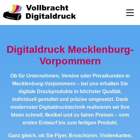
Digitaldruck Mecklenburg-
Vorpommern
Ob für Unternehmen, Vereine oder Privatkunden in
Mecklenburg-Vorpommern – bei uns erhalten Sie
digitale Druckprodukte in höchster Qualität,
individuell gestaltet und präzise umgesetzt. Dank
modernster Digitaldrucktechnik realisieren wir Ihre
Ideen schnell, flexibel und zu fairen Preisen – vom
ersten Entwurf bis zum fertigen Produkt.
Ganz gleich, ob Sie Flyer, Broschüren, Visitenkarten,