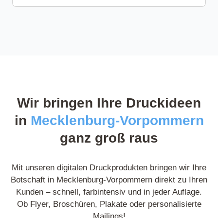
Franziska R.
31 Rezensionen
Hervorragende Druckqualität! Die Ausdrucke
sind gestochen scharf und farbgetreu – kein
Vergleich zu anderen Anbietern, die ich zuvor
Wir bringen Ihre Druckideen
getestet habe. Ich bestelle auf jeden Fall wieder.
in
Mecklenburg-Vorpommern
ganz groß raus
Posted on
Google
Mit unseren digitalen Druckprodukten bringen wir Ihre
Botschaft in Mecklenburg-Vorpommern direkt zu Ihren
Kunden – schnell, farbintensiv und in jeder Auflage.
Ob Flyer, Broschüren, Plakate oder personalisierte
Norbert L.
9 Rezensionen
Mailings!