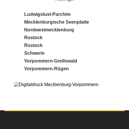
Ludwigslust-Parchim
Toller Service und persönliche Beratung. Das
Mecklenburgische Seenplatte
Team hat mich super beraten, welches Material
Nordwestmecklenburg
am besten zu meinem Projekt passt. Das
Rostock
Ergebnis hat meine Erwartungen übertroffen!
Rostock
Schwerin
Vorpommern-Greifswald
Posted on
Vorpommern-Rügen
Google
Sandra K.
12 Rezensionen
Perfekt für kleine Auflagen - Ich brauchte nur 50