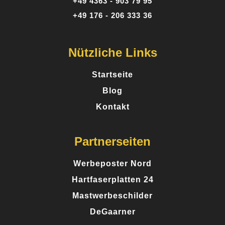
+49 4363 - 903 79 95
Sandra K.
+49 176 - 206 333 36
12 Rezensionen
Nützliche Links
Perfekt für kleine Auflagen - Ich brauchte nur 50
Broschüren und war überrascht, wie günstig und
Startseite
professionell das Ergebnis geworden ist. Ideal,
Blog
wenn man keine riesige Stückzahl braucht.
Kontakt
Partnerseiten
Posted on
Google
Werbeposter Nord
Hartfaserplatten 24
Mastwerbeschilder
Markus R.
7 Rezensionen
DeGaarner