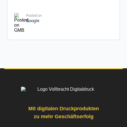
Posted on
Google
Franziska R.
31 Rezensionen
Hervorragende Druckqualität! Die Ausdrucke
sind gestochen scharf und farbgetreu – kein
Vergleich zu anderen Anbietern, die ich zuvor
getestet habe. Ich bestelle auf jeden Fall wieder.
Mit digitalen Druckprodukten
zu mehr Geschäftserfolg
Posted on
Google