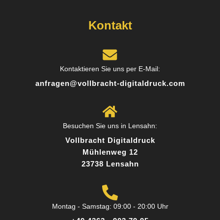
Kontakt
Norbert L.
9 Rezensionen
Kontaktieren Sie uns per E-Mail:
anfragen@vollbracht-digitaldruck.com
Toller Service und persönliche Beratung. Das
Team hat mich super beraten, welches Material
am besten zu meinem Projekt passt. Das
Besuchen Sie uns in Lensahn:
Ergebnis hat meine Erwartungen übertroffen!
Vollbracht Digitaldruck
Mühlenweg 12
23738 Lensahn
Posted on
Google
Montag - Samstag: 09:00 - 20:00 Uhr