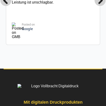
Leistung ist unschlagbar.
Posted on
Google
Franziska R.
31 Rezensionen
Hervorragende Druckqualität! Die Ausdrucke
sind gestochen scharf und farbgetreu – kein
Vergleich zu anderen Anbietern, die ich zuvor
getestet habe. Ich bestelle auf jeden Fall wieder.
Mit digitalen Druckprodukten