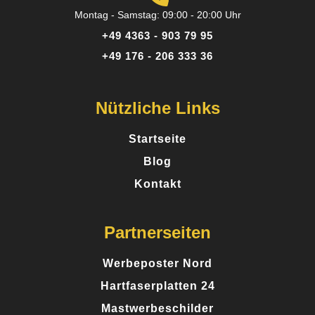
Montag - Samstag: 09:00 - 20:00 Uhr
+49 4363 - 903 79 95
Sandra K.
+49 176 - 206 333 36
12 Rezensionen
Nützliche Links
Perfekt für kleine Auflagen - Ich brauchte nur 50
Broschüren und war überrascht, wie günstig und
Startseite
professionell das Ergebnis geworden ist. Ideal,
Blog
wenn man keine riesige Stückzahl braucht.
Kontakt
Partnerseiten
Posted on
Google
Werbeposter Nord
Hartfaserplatten 24
Mastwerbeschilder
Markus R.