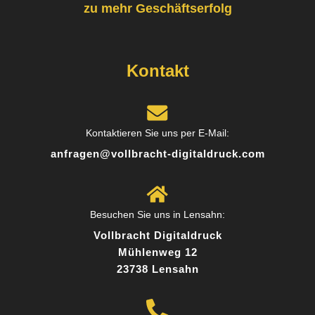
zu mehr Geschäftserfolg
Posted on
Google
Kontakt
Norbert L.
9 Rezensionen
Kontaktieren Sie uns per E-Mail:
anfragen@vollbracht-digitaldruck.com
Toller Service und persönliche Beratung. Das
Team hat mich super beraten, welches Material
am besten zu meinem Projekt passt. Das
Besuchen Sie uns in Lensahn:
Ergebnis hat meine Erwartungen übertroffen!
Vollbracht Digitaldruck
Mühlenweg 12
23738 Lensahn
Posted on
Google