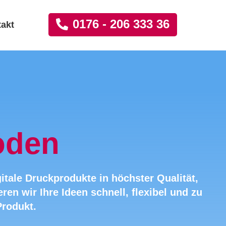
0176 - 206 333 36
akt
oden
itale Druckprodukte in höchster Qualität,
ren wir Ihre Ideen schnell, flexibel und zu
Produkt.