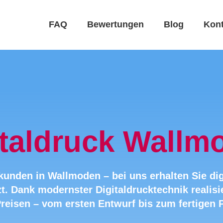
FAQ
Bewertungen
Blog
Kont
italdruck Wallm
unden in Wallmoden – bei uns erhalten Sie dig
t. Dank modernster Digitaldrucktechnik realisie
Preisen – vom ersten Entwurf bis zum fertigen 