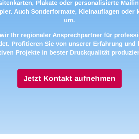
sitenkarten, Plakate oder personalisierte Maili
pier. Auch Sonderformate, Kleinauflagen oder ku
um.
ir Ihr regionaler Ansprechpartner für professio
et. Profitieren Sie von unserer Erfahrung und 
ven Projekte in bester Druckqualität produzier
Jetzt Kontakt aufnehmen