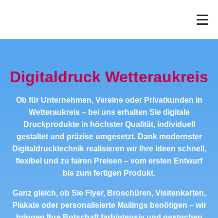
Digitaldruck Wetteraukreis
Ob für Unternehmen, Vereine oder Privatkunden in
Wetteraukreis – bei uns erhalten Sie digitale
Druckprodukte in höchster Qualität, individuell
gestaltet und präzise umgesetzt. Dank modernster
Digitaldrucktechnik realisieren wir Ihre Ideen schnell,
flexibel und zu fairen Preisen – vom ersten Entwurf
bis zum fertigen Produkt.
Ganz gleich, ob Sie Flyer, Broschüren, Visitenkarten,
Plakate oder personalisierte Mailings benötigen – wir
bringen Ihre Botschaft farbintensiv und gestochen